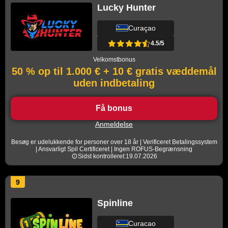
Lucky Hunter
Curaçao
4.5/5
Velkomstbonus
50 % op til 1.000 € + 10 € gratis væddemål
uden indbetaling
Få bonus
Anmeldelse
Besøg er udelukkende for personer over 18 år | Verificeret Betalingssystem
| Ansvarligt Spil Certificeret | Ingen ROFUS-Begrænsning
Sidst kontrolleret:19.07.2026
9
Spinline
Curacao