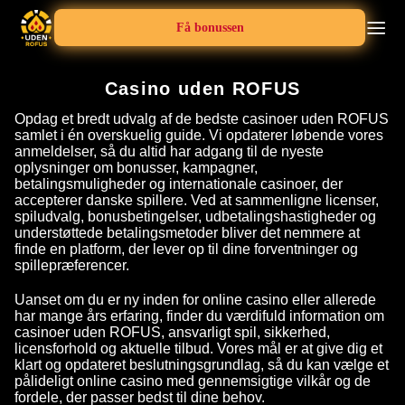
Få bonussen
Casino uden ROFUS
Opdag et bredt udvalg af de bedste casinoer uden ROFUS
samlet i én overskuelig guide. Vi opdaterer løbende vores
anmeldelser, så du altid har adgang til de nyeste
oplysninger om bonusser, kampagner,
betalingsmuligheder og internationale casinoer, der
accepterer danske spillere. Ved at sammenligne licenser,
spiludvalg, bonusbetingelser, udbetalingshastigheder og
understøttede betalingsmetoder bliver det nemmere at
finde en platform, der lever op til dine forventninger og
spillepræferencer.
Uanset om du er ny inden for online casino eller allerede
har mange års erfaring, finder du værdifuld information om
casinoer uden ROFUS, ansvarligt spil, sikkerhed,
licensforhold og aktuelle tilbud. Vores mål er at give dig et
klart og opdateret beslutningsgrundlag, så du kan vælge et
pålideligt online casino med gennemsigtige vilkår og de
fordele, der passer bedst til dine behov.