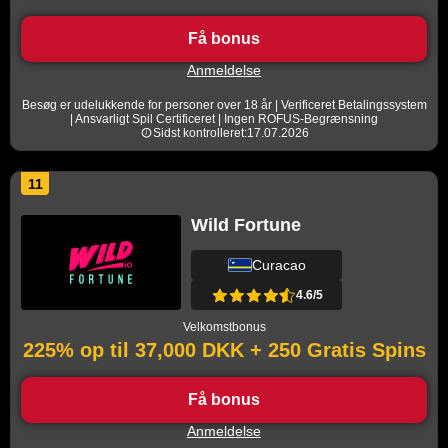
Få bonus
Anmeldelse
Besøg er udelukkende for personer over 18 år | Verificeret Betalingssystem
| Ansvarligt Spil Certificeret | Ingen ROFUS-Begrænsning
Sidst kontrolleret:17.07.2026
11
Wild Fortune
Curacao
4.6/5
Velkomstbonus
225% op til 37,000 DKK + 250 Gratis Spins
Få bonus
Anmeldelse