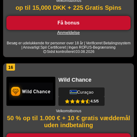
Velkomstbonus
op til 15,000 DKK + 225 Gratis Spins
Få bonus
Anmeldelse
Besøg er udelukkende for personer over 18 år | Verificeret Betalingssystem
| Ansvarligt Spil Certificeret | Ingen ROFUS-Begrænsning
Sidst kontrolleret:03.08.2026
16
Wild Chance
Curaçao
4.5/5
Velkomstbonus
50 % op til 1.000 € + 10 € gratis væddemål
uden indbetaling