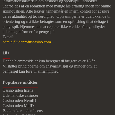
informationsmateriale om casinoer og sportsspil. Indholdet
udarbejdes af en redaktion med mange års erfaring inden for online
spilindustrien. Alle tekster gennemgår en intern kontrol for at sikre
deres aktualitet og troværdighed. Oplysningerne er udelukkende til
orientering og må ikke betragtes som en opfordring til at deltage i
pengespil. Hjemmesiden accepterer ikke væddemål og udbyder
ikke nogen former for pengespil.
E-mail:
admin@udenrofuscasino.com
18+
Denne hjemmeside er kun beregnet til brugere over 18 år.
Vi støtter principperne om ansvarligt spil og minder om, at
pengespil kan føre til afhængighed.
Populære artikler
Casino uden licens
Udenlandske casinoer
Casino uden NemID
Casino uden MitID
Bookmakere uden licens