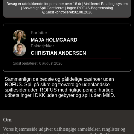
Besøg er udelukkende for personer over 18 år | Verificeret Betalingssystem
| Ansvarligt Spil Certificeret | Ingen ROFUS-Begrænsning
Sidst kontrolleret:02.08.2026
Forfatter
MAJA HOLMGAARD
Faktatjekker
CHRISTIAN ANDERSEN
Sidst opdateret:
6 august 2026
Sammenlign de bedste og pålidelige casinoer uden
ROFUS. Spil på sikre og troværdige udenlandske
spillesider uden ROFUS med rigtige penge, hurtige
udbetalinger i DKK uden gebyrer og spil uden MitID.
Om
Vores hjemmeside udgiver uafhængige anmeldelser, ranglister og