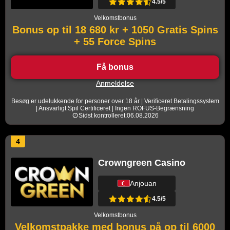
4.5/5
Velkomstbonus
Bonus op til 18 680 kr + 1050 Gratis Spins
+ 55 Force Spins
Få bonus
Anmeldelse
Besøg er udelukkende for personer over 18 år | Verificeret Betalingssystem
| Ansvarligt Spil Certificeret | Ingen ROFUS-Begrænsning
Sidst kontrolleret:06.08.2026
4
Crowngreen Casino
Anjouan
4.5/5
Velkomstbonus
Velkomstpakke med bonus på op til 6000