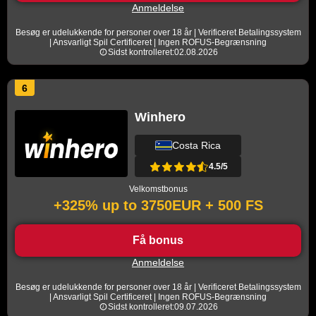
Anmeldelse
Besøg er udelukkende for personer over 18 år | Verificeret Betalingssystem
| Ansvarligt Spil Certificeret | Ingen ROFUS-Begrænsning
Sidst kontrolleret:02.08.2026
6
Winhero
Costa Rica
4.5/5
Velkomstbonus
+325% up to 3750EUR + 500 FS
Få bonus
Anmeldelse
Besøg er udelukkende for personer over 18 år | Verificeret Betalingssystem
| Ansvarligt Spil Certificeret | Ingen ROFUS-Begrænsning
Sidst kontrolleret:09.07.2026