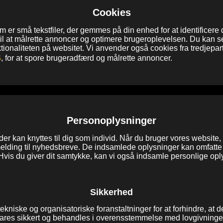
Cookies
er små tekstfiler, der gemmes på din enhed for at identificer
til at målrette annoncer og optimere brugeroplevelsen. Du kan se
ionaliteten på websitet. Vi anvender også cookies fra tredjepar
S
, for at spore brugeradfærd og målrette annoncer.
Personoplysninger
 der kan knyttes til dig som individ. Når du bruger vores websit
 tilmelding til nyhedsbreve. De indsamlede oplysninger kan omfat
 Hvis du giver dit samtykke, kan vi også indsamle personlige o
Sikkerhed
niske og organisatoriske foranstaltninger for at forhindre, at de
bevares sikkert og behandles i overensstemmelse med lovgivninge