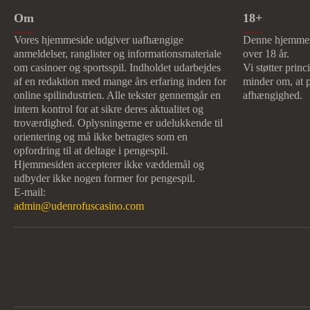
Om
18+
Vores hjemmeside udgiver uafhængige
Denne hjemmesi
anmeldelser, ranglister og informationsmateriale
over 18 år.
om casinoer og sportsspil. Indholdet udarbejdes
Vi støtter prin
af en redaktion med mange års erfaring inden for
minder om, at p
online spilindustrien. Alle tekster gennemgår en
afhængighed.
intern kontrol for at sikre deres aktualitet og
troværdighed. Oplysningerne er udelukkende til
orientering og må ikke betragtes som en
opfordring til at deltage i pengespil.
Hjemmesiden accepterer ikke væddemål og
udbyder ikke nogen former for pengespil.
E-mail:
admin@udenrofuscasino.com