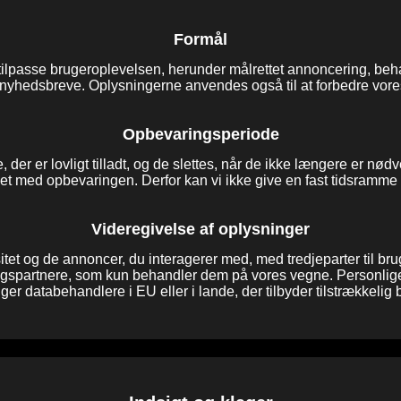
Formål
tilpasse brugeroplevelsen, herunder målrettet annoncering, beha
nyhedsbreve. Oplysningerne anvendes også til at forbedre vores
Opbevaringsperiode
der er lovligt tilladt, og de slettes, når de ikke længere er nø
et med opbevaringen. Derfor kan vi ikke give en fast tidsramme f
Videregivelse af oplysninger
tet og de annoncer, du interagerer med, med tredjeparter til bru
gspartnere, som kun behandler dem på vores vegne. Personlig
er databehandlere i EU eller i lande, der tilbyder tilstrækkelig b