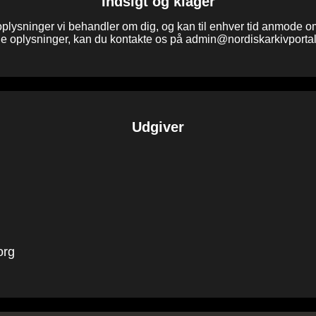
Indsigt og klager
onoplysninger vi behandler om dig, og kan til enhver tid anmode om 
ne oplysninger, kan du kontakte os på
admin@nordiskarkivportal
Udgiver
org